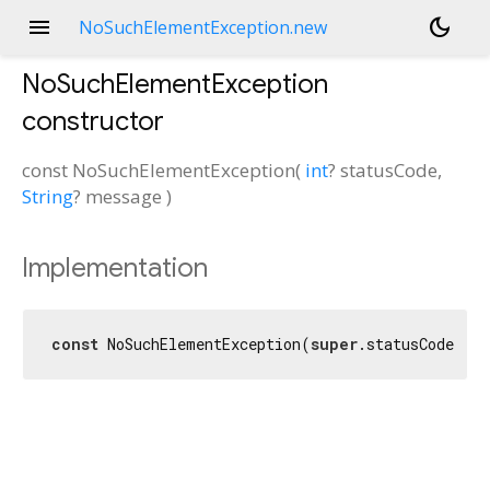
menu
dark_mode
NoSuchElementException.new
NoSuchElementException
constructor
const
NoSuchElementException
(
int
?
statusCode
,
String
?
message
)
Implementation
const
 NoSuchElementException(
super
.statusCode, 
s